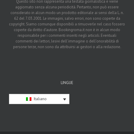
Questo sito non rappresenta una testata giornalistica e viene
aggiornato senza alcuna periodicità. Pertanto, non può essere
considerato in alcun modo un prodotto editoriale ai sensi della L. n.
62 del 7.03.2001. Le immagini, salvo errori, non sono coperte da
copyright. Siamo comunque disponibili a rimuoverle nel caso fossero
coperte da diritto d’autore. Bookingroma.it non è in alcun modo
responsabile per i commenti inseriti negli articoli. Eventuali
commenti dei lettori, lesivi dell’immagine o dell’onorabilità di
persone terze, non sono da attribuirsi ai gestori o alla redazione.
LINGUE
Italiano