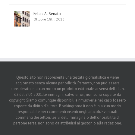
Relais Al Senato
Ottobre 18th, 2016
Questo sito non rappresenta una testata giornalistica e viene
aggiornato senza alcuna periodicità. Pertanto, non può essere
considerato in alcun modo un prodotto editoriale ai sensi della L. n.
62 del 7.03.2001. Le immagini, salvo errori, non sono coperte da
copyright. Siamo comunque disponibili a rimuoverle nel caso fossero
coperte da diritto d’autore. Bookingroma.it non è in alcun modo
responsabile per i commenti inseriti negli articoli. Eventuali
commenti dei lettori, lesivi dell’immagine o dell’onorabilità di
persone terze, non sono da attribuirsi ai gestori o alla redazione.