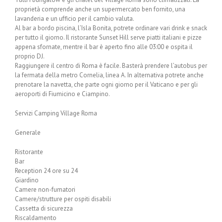
proprietà comprende anche un supermercato ben fornito, una
lavanderia e un ufficio per il cambio valuta.
Al bar a bordo piscina, l’Isla Bonita, potrete ordinare vari drink e snack
per tutto il giorno. Il ristorante Sunset Hill serve piatti italiani e pizze
appena sfornate, mentre il bar è aperto fino alle 03:00 e ospita il
proprio DJ.
Raggiungere il centro di Roma è facile. Basterà prendere l’autobus per
la fermata della metro Cornelia, linea A. In alternativa potrete anche
prenotare la navetta, che parte ogni giorno per il Vaticano e per gli
aeroporti di Fiumicino e Ciampino.
Servizi Camping Village Roma
Generale
Ristorante
Bar
Reception 24 ore su 24
Giardino
Camere non-fumatori
Camere/strutture per ospiti disabili
Cassetta di sicurezza
Riscaldamento