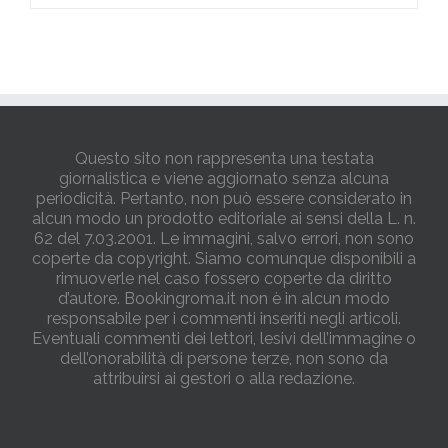
Questo sito non rappresenta una testata
giornalistica e viene aggiornato senza alcuna
periodicità. Pertanto, non può essere considerato in
alcun modo un prodotto editoriale ai sensi della L. n.
62 del 7.03.2001. Le immagini, salvo errori, non sono
coperte da copyright. Siamo comunque disponibili a
rimuoverle nel caso fossero coperte da diritto
d’autore. Bookingroma.it non è in alcun modo
responsabile per i commenti inseriti negli articoli.
Eventuali commenti dei lettori, lesivi dell’immagine o
dell’onorabilità di persone terze, non sono da
attribuirsi ai gestori o alla redazione.