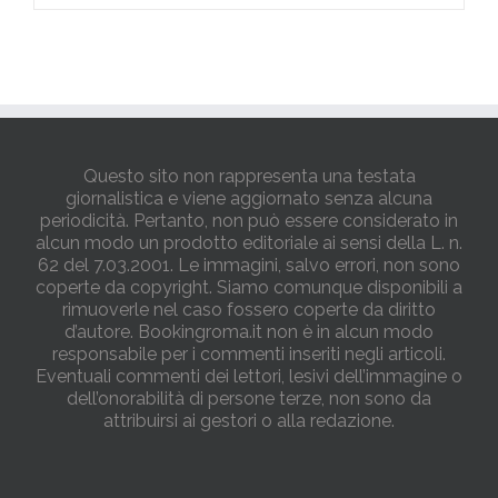
Questo sito non rappresenta una testata
giornalistica e viene aggiornato senza alcuna
periodicità. Pertanto, non può essere considerato in
alcun modo un prodotto editoriale ai sensi della L. n.
62 del 7.03.2001. Le immagini, salvo errori, non sono
coperte da copyright. Siamo comunque disponibili a
rimuoverle nel caso fossero coperte da diritto
d’autore. Bookingroma.it non è in alcun modo
responsabile per i commenti inseriti negli articoli.
Eventuali commenti dei lettori, lesivi dell’immagine o
dell’onorabilità di persone terze, non sono da
attribuirsi ai gestori o alla redazione.