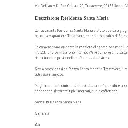
Via Dell’arco Di San Calisto 20, Trastevere, 00153 Roma (
Descrizione Residenza Santa Maria
L’affascinante Residenza Santa Maria è stato aperta a giugno
pittoresco quartiere Trastevere, nel centro storico di Roma
Le camere sono arredate in maniera elegante con mobili e sof
TV LCD e la connessione internet Wi-Fi compresa nella tarif
ristrutturata e posta nella raffinata sala ristoro.
Sito a pochi passi da Piazza Santa Maria in Trastevere, il r
attrazioni famose.
Negli immediati dintorni della struttura sarà possibile appr
secondarie, ristoranti tipici, mercati, pub e caffetterie.
Servizi Residenza Santa Maria
Generale
Bar