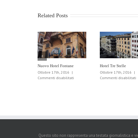
Santa
Maria
Related Posts
Nuovo Hotel Fontane
Hotel Tre Stelle
Ottobre 17th, 2016
|
Ottobre 17th, 2016
|
su
s
Commenti disabilitati
Commenti disabilitati
Nuovo
H
Hotel
T
Fontane
S
Questo sito non rappresenta una testata giornalistica e v