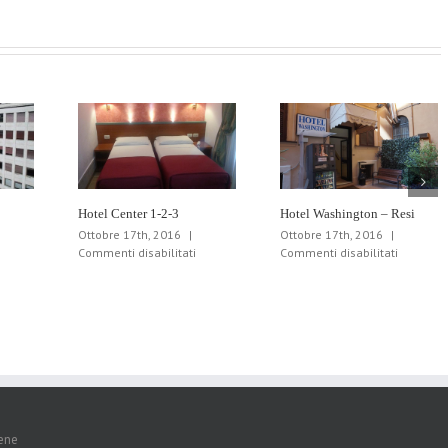
Hotel Center 1-2-3
Hotel Washington – Resi
Ottobre 17th, 2016
|
Ottobre 17th, 2016
|
u
su
su
Commenti disabilitati
Commenti disabilitati
otel
Hotel
Hotel
re
Center
Washing
telle
1-
–
2-
Resi
3
iene