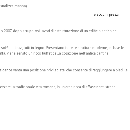
Visualizza mappa)
e scopri i prezzi
 2007, dopo scrupolosi lavori di ristrutturazione di un edificio antico del
.
fitti a travi, tutti in legno. Presentano tutte le strutture moderne, incluse le
fa. Viene servito un ricco buffet della colazione nell’antica cantina
esidence vanta una posizione privilegiata, che consente di raggiungere a piedi le
ezzare la tradizionale vita romana, in un’area ricca di affascinanti strade