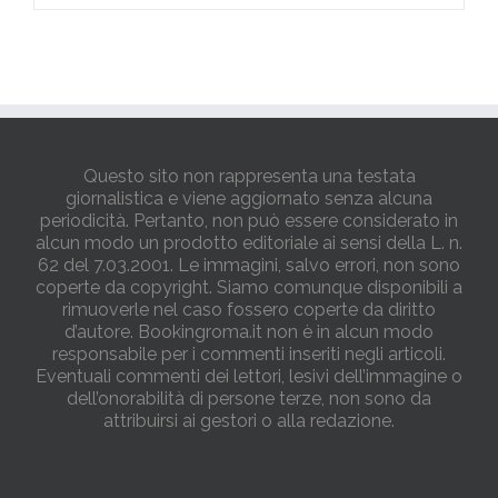
Questo sito non rappresenta una testata
giornalistica e viene aggiornato senza alcuna
periodicità. Pertanto, non può essere considerato in
alcun modo un prodotto editoriale ai sensi della L. n.
62 del 7.03.2001. Le immagini, salvo errori, non sono
coperte da copyright. Siamo comunque disponibili a
rimuoverle nel caso fossero coperte da diritto
d’autore. Bookingroma.it non è in alcun modo
responsabile per i commenti inseriti negli articoli.
Eventuali commenti dei lettori, lesivi dell’immagine o
dell’onorabilità di persone terze, non sono da
attribuirsi ai gestori o alla redazione.