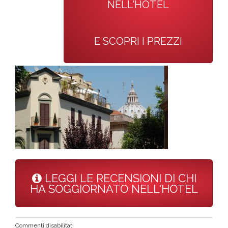
NELL'HOTEL
E SCOPRI I PREZZI
LEGGI LE RECENSIONI DI CHI
HA SOGGIORNATO NELL'HOTEL
su
Commenti disabilitati