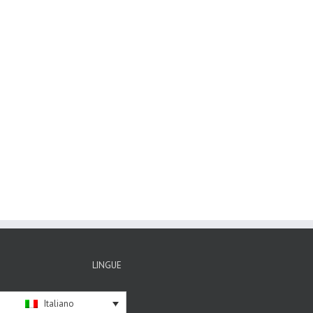
Dock
Ottobre 17th, 2016
|
su
Commenti disabilitati
Dock
ton
LINGUE
Italiano