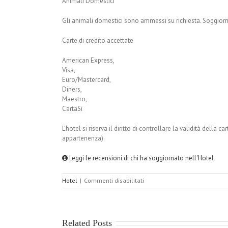
Animali Domestici
Gli animali domestici sono ammessi su richiesta. Soggior
Carte di credito accettate
American Express,
Visa,
Euro/Mastercard,
Diners,
Maestro,
CartaSi
L’hotel si riserva il diritto di controllare la validità della c
appartenenza).
Leggi le recensioni di chi ha soggiornato nell'Hotel
su
Hotel
|
Commenti disabilitati
Quality
Hotel
Rouge
et
Related Posts
Noir