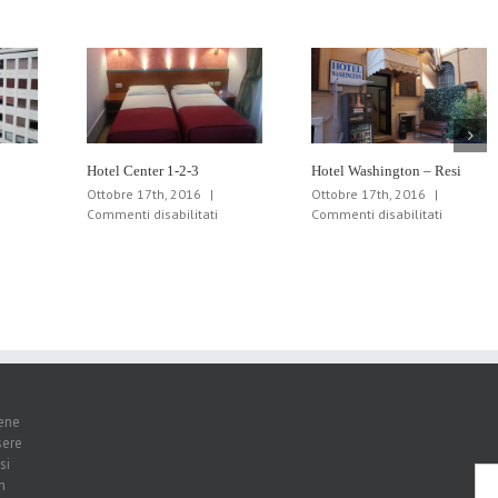
Hotel Center 1-2-3
Hotel Washington – Resi
Ottobre 17th, 2016
|
Ottobre 17th, 2016
|
u
su
su
Commenti disabilitati
Commenti disabilitati
otel
Hotel
Hotel
re
Center
Washing
telle
1-
–
2-
Resi
3
iene
sere
si
n