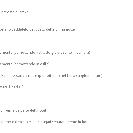
 prevista di arrivo
rtano l’addebito del costo della prima notte.
itamente (pernottando nel letto già presente in camera).
itamente (pernottando in culla).
 EUR per persona a notte (pernottando nel letto supplementare).
era è pari a 2.
.
 conferma da parte dell’hotel.
oggiorno e devono essere pagati separatamente in hotel.