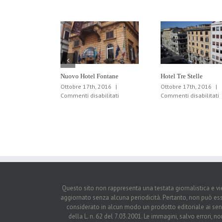
Nuovo Hotel Fontane
Hotel Tre Stelle
Ottobre 17th, 2016
|
Ottobre 17th, 2016
|
su
s
Commenti disabilitati
Commenti disabilitati
Nuovo
H
Hotel
T
Fontane
S
Questo sito non rappresenta una testata giornalistica e v
aggiornato senza alcuna periodicità. Pertanto, non può es
considerato in alcun modo un prodotto editoriale ai sen
della L. n. 62 del 7.03.2001. Le immagini, salvo errori, no