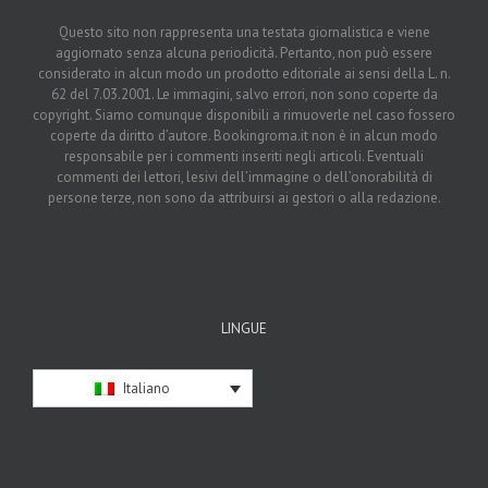
Questo sito non rappresenta una testata giornalistica e viene
aggiornato senza alcuna periodicità. Pertanto, non può essere
considerato in alcun modo un prodotto editoriale ai sensi della L. n.
62 del 7.03.2001. Le immagini, salvo errori, non sono coperte da
copyright. Siamo comunque disponibili a rimuoverle nel caso fossero
coperte da diritto d’autore. Bookingroma.it non è in alcun modo
responsabile per i commenti inseriti negli articoli. Eventuali
commenti dei lettori, lesivi dell’immagine o dell’onorabilità di
persone terze, non sono da attribuirsi ai gestori o alla redazione.
LINGUE
Italiano