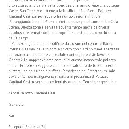
Sito sulla splendida Via della Conciliazione, ampio viale che collega
Castel Sant’Angelo e il fiume alla Basilica di San Pietro, Palazzo
Cardinal Cesi non potrebbe offrire un’ubicazione migliore.
Passeggiando lungo il fiume potrete raggiungere il cuore della Città
Eterna. Questa zona è servita frequentemente anche da diversi
autobus e le fermate della metropolitana distano solo pochi passi
dall’albergo.
Il Palazzo regala una pace difficile da trovare nel centro di Roma.
Potrete rilassarvi nel suo cortile privato con giardino o nella terrazza
panoramica, dalla quale è possibile contemplare viste favolose.
Godetevi le suggestive aree comuni di questo incantevole palazzo
antico. Potrete sorseggiare un drink nel salottino detto Biblioteca e
gustare una colazione a buffet all’americana nel Refectorium, sala
dove un tempo mangiavano i monaci. In prossimità di Palazzo
Cardinal Cesi troverete eccellenti ristoranti, caffetterie, negozi e bar.
Servizi Palazzo Cardinal Cesi
Generale
Bar
Reception 24 ore su 24