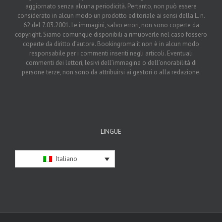
aggiornato senza alcuna periodicità. Pertanto, non può essere
considerato in alcun modo un prodotto editoriale ai sensi della L. n.
62 del 7.03.2001. Le immagini, salvo errori, non sono coperte da
copyright. Siamo comunque disponibili a rimuoverle nel caso fossero
coperte da diritto d’autore. Bookingroma.it non è in alcun modo
responsabile per i commenti inseriti negli articoli. Eventuali
commenti dei lettori, lesivi dell’immagine o dell’onorabilità di
persone terze, non sono da attribuirsi ai gestori o alla redazione.
LINGUE
Italiano