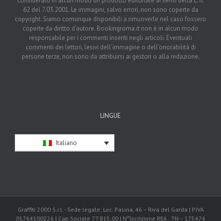
considerato in alcun modo un prodotto editoriale ai sensi della L. n.
62 del 7.03.2001. Le immagini, salvo errori, non sono coperte da
copyright. Siamo comunque disponibili a rimuoverle nel caso fossero
coperte da diritto d’autore. Bookingroma.it non è in alcun modo
responsabile per i commenti inseriti negli articoli. Eventuali
commenti dei lettori, lesivi dell’immagine o dell’onorabilità di
persone terze, non sono da attribuirsi ai gestori o alla redazione.
LINGUE
Italiano
Graffiti 2000 S.r.l. - Sede legale: Loc. Pasina, 46 – Riva del Garda | P.IVA
01764100226 | Cap.Sociale 77.815,00 | N°Iscrizione REA : TN – 175474