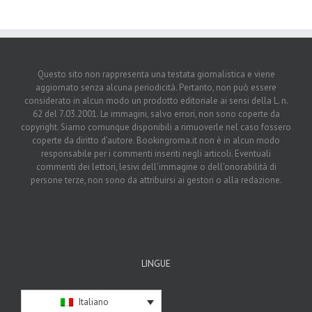
Questo sito non rappresenta una testata giornalistica e viene
aggiornato senza alcuna periodicità. Pertanto, non può essere
considerato in alcun modo un prodotto editoriale ai sensi della L. n.
62 del 7.03.2001. Le immagini, salvo errori, non sono coperte da
copyright. Siamo comunque disponibili a rimuoverle nel caso fossero
coperte da diritto d’autore. Bookingroma.it non è in alcun modo
responsabile per i commenti inseriti negli articoli. Eventuali
commenti dei lettori, lesivi dell’immagine o dell’onorabilità di
persone terze, non sono da attribuirsi ai gestori o alla redazione.
LINGUE
Italiano