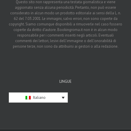
Questo sito non rappresenta una testata giornalistica e viene
aggiornato senza alcuna periodicità. Pertanto, non può essere
considerato in alcun modo un prodotto editoriale ai sensi della L. n.
62 del 7.03.2001. Le immagini, salvo errori, non sono coperte da
copyright. Siamo comunque disponibili a rimuoverle nel caso fossero
coperte da diritto d’autore. Bookingroma.it non è in alcun modo
responsabile per i commenti inseriti negli articoli. Eventuali
commenti dei lettori, lesivi dell’immagine o dell’onorabilità di
persone terze, non sono da attribuirsi ai gestori o alla redazione.
LINGUE
Italiano