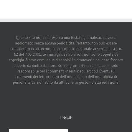
Questo sito non rappresenta una testata giornalistica e viene
aggiornato senza alcuna periodicità. Pertanto, non può essere
considerato in alcun modo un prodotto editoriale ai sensi della L. n.
62 del 7.03.2001. Le immagini, salvo errori, non sono coperte da
copyright. Siamo comunque disponibili a rimuoverle nel caso fossero
coperte da diritto d’autore. Bookingroma.it non è in alcun modo
responsabile per i commenti inseriti negli articoli. Eventuali
commenti dei lettori, lesivi dell’immagine o dell’onorabilità di
persone terze, non sono da attribuirsi ai gestori o alla redazione.
LINGUE