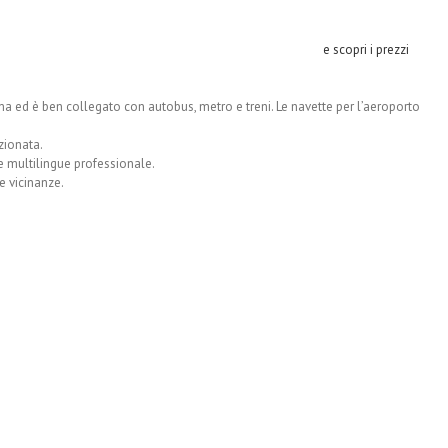
e scopri i prezzi
oma ed è ben collegato con autobus, metro e treni. Le navette per l’aeroporto
zionata.
le multilingue professionale.
e vicinanze.