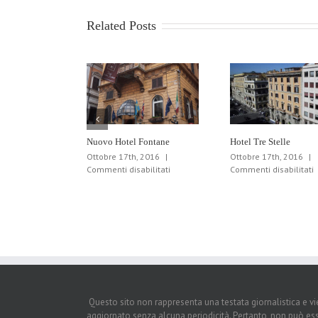
Roma
Related Posts
Nuovo Hotel Fontane
Hotel Tre Stelle
Ottobre 17th, 2016
|
Ottobre 17th, 2016
|
su
s
Commenti disabilitati
Commenti disabilitati
Nuovo
H
Hotel
T
Fontane
S
Questo sito non rappresenta una testata giornalistica e v
aggiornato senza alcuna periodicità. Pertanto, non può es