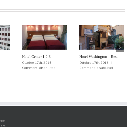
Hotel Center 1-2-3
Hotel Washington – Resi
Ottobre 17th, 2016
|
Ottobre 17th, 2016
|
u
su
su
Commenti disabilitati
Commenti disabilitati
otel
Hotel
Hotel
re
Center
Washing
telle
1-
–
2-
Resi
3
iene
sere