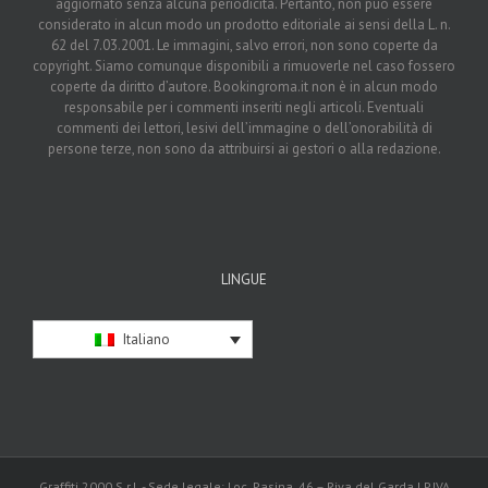
aggiornato senza alcuna periodicità. Pertanto, non può essere
considerato in alcun modo un prodotto editoriale ai sensi della L. n.
62 del 7.03.2001. Le immagini, salvo errori, non sono coperte da
copyright. Siamo comunque disponibili a rimuoverle nel caso fossero
coperte da diritto d’autore. Bookingroma.it non è in alcun modo
responsabile per i commenti inseriti negli articoli. Eventuali
commenti dei lettori, lesivi dell’immagine o dell’onorabilità di
persone terze, non sono da attribuirsi ai gestori o alla redazione.
LINGUE
Italiano
Graffiti 2000 S.r.l. - Sede legale: Loc. Pasina, 46 – Riva del Garda | P.IVA