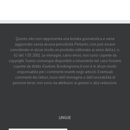
Questo sito non rappresenta una testata giornalistica e viene
aggiornato senza alcuna periodicità. Pertanto, non può essere
considerato in alcun modo un prodotto editoriale ai sensi della L. n.
62 del 7.03.2001. Le immagini, salvo errori, non sono coperte da
copyright. Siamo comunque disponibili a rimuoverle nel caso fossero
coperte da diritto d’autore. Bookingroma.it non è in alcun modo
responsabile per i commenti inseriti negli articoli. Eventuali
commenti dei lettori, lesivi dell’immagine o dell’onorabilità di
persone terze, non sono da attribuirsi ai gestori o alla redazione.
LINGUE