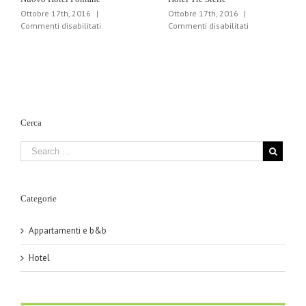
Ottobre 17th, 2016
|
Ottobre 17th, 2016
|
su
su
Commenti disabilitati
Commenti disabilitati
Nuovo
Hotel
Hotel
Tre
Fontane
Stelle
Cerca
Categorie
Appartamenti e b&b
Hotel