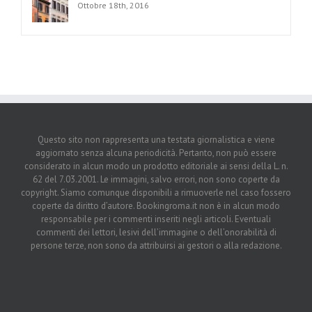
Ottobre 18th, 2016
Questo sito non rappresenta una testata giornalistica e viene
aggiornato senza alcuna periodicità. Pertanto, non può essere
considerato in alcun modo un prodotto editoriale ai sensi della L. n.
62 del 7.03.2001. Le immagini, salvo errori, non sono coperte da
copyright. Siamo comunque disponibili a rimuoverle nel caso fossero
coperte da diritto d’autore. Bookingroma.it non è in alcun modo
responsabile per i commenti inseriti negli articoli. Eventuali
commenti dei lettori, lesivi dell’immagine o dell’onorabilità di
persone terze, non sono da attribuirsi ai gestori o alla redazione.