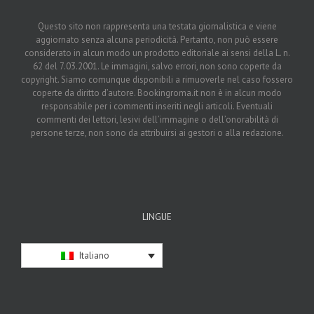
Questo sito non rappresenta una testata giornalistica e viene
aggiornato senza alcuna periodicità. Pertanto, non può essere
considerato in alcun modo un prodotto editoriale ai sensi della L. n.
62 del 7.03.2001. Le immagini, salvo errori, non sono coperte da
copyright. Siamo comunque disponibili a rimuoverle nel caso fossero
coperte da diritto d’autore. Bookingroma.it non è in alcun modo
responsabile per i commenti inseriti negli articoli. Eventuali
commenti dei lettori, lesivi dell’immagine o dell’onorabilità di
persone terze, non sono da attribuirsi ai gestori o alla redazione.
LINGUE
Italiano