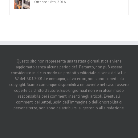
Ottobre 18th, 2016
Questo sito non rappresenta una testata giornalistica e viene
aggiornato senza alcuna periodicità. Pertanto, non può essere
considerato in alcun modo un prodotto editoriale ai sensi della L. n.
62 del 7.03.2001. Le immagini, salvo errori, non sono coperte da
copyright. Siamo comunque disponibili a rimuoverle nel caso fossero
coperte da diritto d’autore. Bookingroma.it non è in alcun modo
responsabile per i commenti inseriti negli articoli. Eventuali
commenti dei lettori, lesivi dell’immagine o dell’onorabilità di
persone terze, non sono da attribuirsi ai gestori o alla redazione.