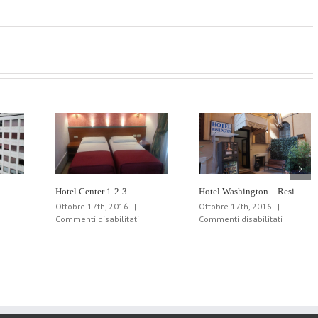
Hotel Center 1-2-3
Hotel Washington – Resi
Ottobre 17th, 2016
|
Ottobre 17th, 2016
|
u
su
su
Commenti disabilitati
Commenti disabilitati
otel
Hotel
Hotel
re
Center
Washing
telle
1-
–
2-
Resi
3