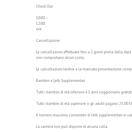
Check Out
10:00 –
12:00
ore
Cancellazione
Le cancellazioni effettuate fino a 2 giorni prima della data 
non comportano alcun costo.
Le cancellazioni tardive e la mancata presentazione compo
Bambini e Letti Supplementari
Tutti i bambini di età inferiore a 1 anni soggiornano gratu
Tutti i bambini di età superiore o gli adulti pagano 25,00
Il numero massimo consentito di letti supplementari in cam
La camera non può disporre di alcuna culla.