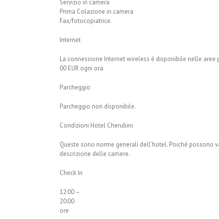
Servizio in camera
Prima Colazione in camera
Fax/fotocopiatrice.
Internet
La connessione Internet wireless è disponibile nelle aree 
00 EUR ogni ora.
Parcheggio
Parcheggio non disponibile.
Condizioni Hotel Cherubini
Queste sono norme generali dell’hotel. Poiché possono vari
descrizione delle camere.
Check In
12:00 –
20:00
ore