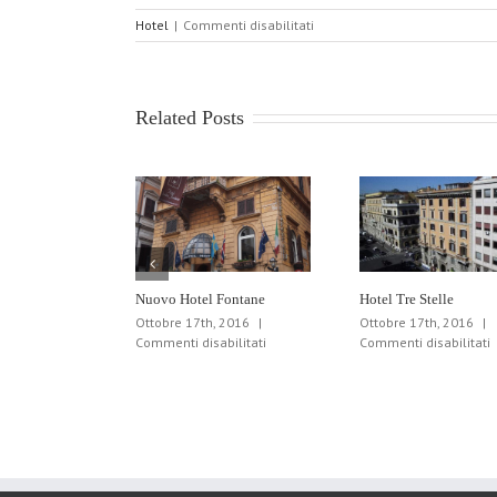
su
Hotel
|
Commenti disabilitati
Hotel
Cherubini
Related Posts
Nuovo Hotel Fontane
Hotel Tre Stelle
Ottobre 17th, 2016
|
Ottobre 17th, 2016
|
su
s
Commenti disabilitati
Commenti disabilitati
Nuovo
H
Hotel
T
Fontane
S