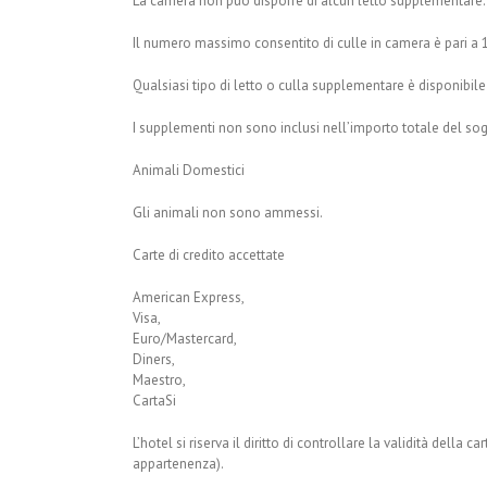
La camera non può disporre di alcun letto supplementare.
Il numero massimo consentito di culle in camera è pari a 1
Qualsiasi tipo di letto o culla supplementare è disponibile
I supplementi non sono inclusi nell’importo totale del s
Animali Domestici
Gli animali non sono ammessi.
Carte di credito accettate
American Express,
Visa,
Euro/Mastercard,
Diners,
Maestro,
CartaSi
L’hotel si riserva il diritto di controllare la validità della c
appartenenza).