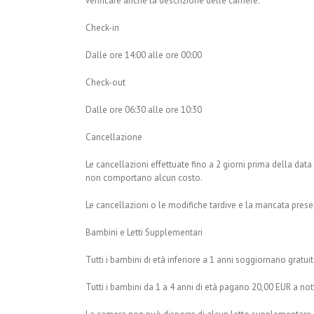
verificare anche la descrizione delle camere.
Check-in
Dalle ore 14:00 alle ore 00:00
Check-out
Dalle ore 06:30 alle ore 10:30
Cancellazione
Le cancellazioni effettuate fino a 2 giorni prima della data 
non comportano alcun costo.
Le cancellazioni o le modifiche tardive e la mancata pres
Bambini e Letti Supplementari
Tutti i bambini di età inferiore a 1 anni soggiornano gratu
Tutti i bambini da 1 a 4 anni di età pagano 20,00 EUR a not