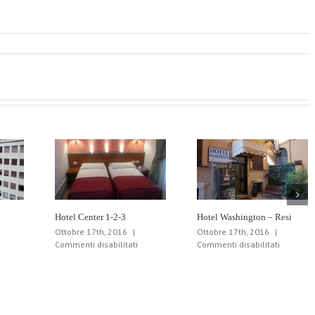
Hotel Center 1-2-3
Hotel Washington – Resi
Ottobre 17th, 2016
|
Ottobre 17th, 2016
|
u
su
su
Commenti disabilitati
Commenti disabilitati
otel
Hotel
Hotel
re
Center
Washing
telle
1-
–
2-
Resi
3