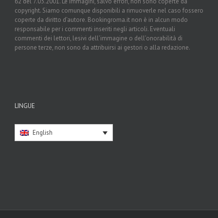
62 del 7.03.2001. Le immagini, salvo errori, non sono coperte da
copyright. Siamo comunque disponibili a rimuoverle nel caso fossero
coperte da diritto d’autore. Bookingroma.it non è in alcun modo
responsabile per i commenti inseriti negli articoli. Eventuali
commenti dei lettori, lesivi dell’immagine o dell’onorabilità di
persone terze, non sono da attribuirsi ai gestori o alla redazione.
LINGUE
English