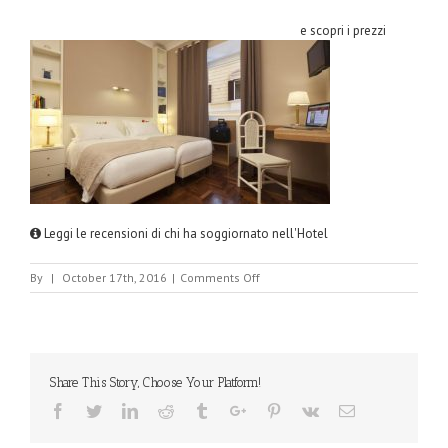
e scopri i prezzi
Leggi le recensioni di chi ha soggiornato nell'Hotel
on
By
|
October 17th, 2016
|
Comments Off
HotelItalia.jpg
Share This Story, Choose Your Platform!
Facebook
Twitter
Linkedin
Reddit
Tumblr
Google+
Pinterest
Vk
Email