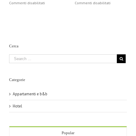
su
su
Commenti disabilitati
Commenti disabilitati
Nuovo
Hotel
Hotel
Tre
Fontane
Stelle
Cerca
Categorie
Appartamenti e b&b
Hotel
Popular