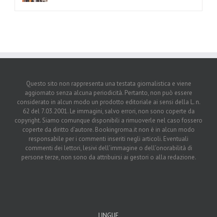
Questo sito non rappresenta una testata giornalistica e viene
aggiornato senza alcuna periodicità. Pertanto, non può essere
considerato in alcun modo un prodotto editoriale ai sensi della L. n.
62 del 7.03.2001. Le immagini, salvo errori, non sono coperte da
copyright. Siamo comunque disponibili a rimuoverle nel caso fossero
coperte da diritto d’autore. Bookingroma.it non è in alcun modo
responsabile per i commenti inseriti negli articoli. Eventuali
commenti dei lettori, lesivi dell’immagine o dell’onorabilità di
persone terze, non sono da attribuirsi ai gestori o alla redazione.
LINGUE