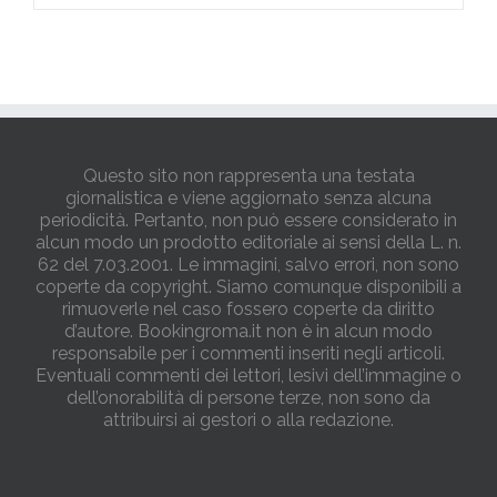
Questo sito non rappresenta una testata
giornalistica e viene aggiornato senza alcuna
periodicità. Pertanto, non può essere considerato in
alcun modo un prodotto editoriale ai sensi della L. n.
62 del 7.03.2001. Le immagini, salvo errori, non sono
coperte da copyright. Siamo comunque disponibili a
rimuoverle nel caso fossero coperte da diritto
d’autore. Bookingroma.it non è in alcun modo
responsabile per i commenti inseriti negli articoli.
Eventuali commenti dei lettori, lesivi dell’immagine o
dell’onorabilità di persone terze, non sono da
attribuirsi ai gestori o alla redazione.