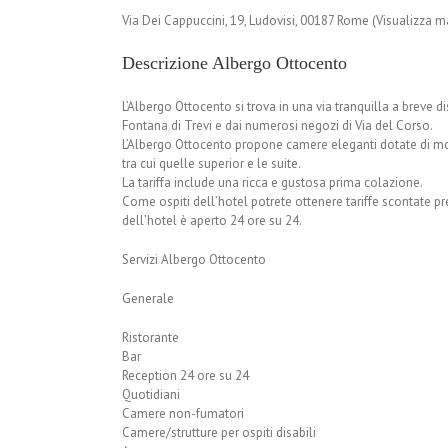
Via Dei Cappuccini, 19, Ludovisi, 00187 Rome (Visualizza 
Descrizione Albergo Ottocento
L’Albergo Ottocento si trova in una via tranquilla a breve 
Fontana di Trevi e dai numerosi negozi di Via del Corso.
L’Albergo Ottocento propone camere eleganti dotate di mobi
tra cui quelle superior e le suite.
La tariffa include una ricca e gustosa prima colazione.
Come ospiti dell’hotel potrete ottenere tariffe scontate pres
dell’hotel è aperto 24 ore su 24.
Servizi Albergo Ottocento
Generale
Ristorante
Bar
Reception 24 ore su 24
Quotidiani
Camere non-fumatori
Camere/strutture per ospiti disabili