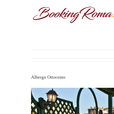
Albergo Ottocento
View
Larger
Image