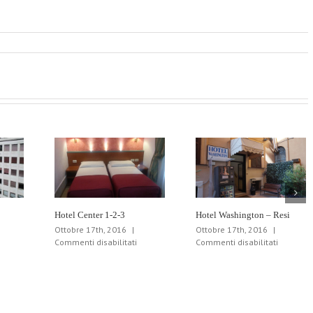
Hotel Center 1-2-3
Hotel Washington – Resi
Ottobre 17th, 2016
|
Ottobre 17th, 2016
|
u
su
su
Commenti disabilitati
Commenti disabilitati
otel
Hotel
Hotel
re
Center
Washing
telle
1-
–
2-
Resi
3