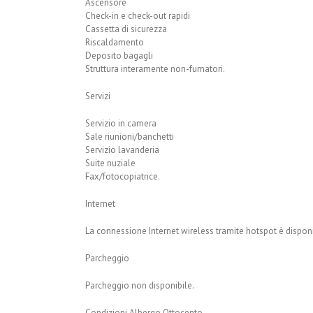
Ascensore
Check-in e check-out rapidi
Cassetta di sicurezza
Riscaldamento
Deposito bagagli
Struttura interamente non-fumatori.
Servizi
Servizio in camera
Sale riunioni/banchetti
Servizio lavanderia
Suite nuziale
Fax/fotocopiatrice.
Internet
La connessione Internet wireless tramite hotspot è disponibi
Parcheggio
Parcheggio non disponibile.
Condizioni Albergo Ottocento