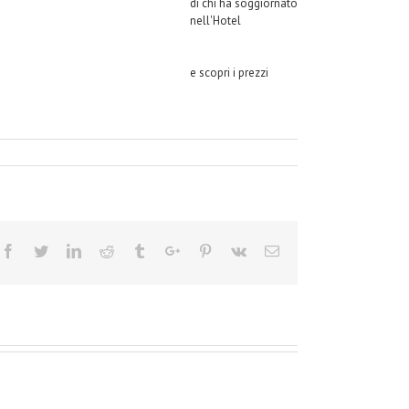
di chi ha soggiornato
nell'Hotel
e scopri i prezzi
Facebook
Twitter
Linkedin
Reddit
Tumblr
Google+
Pinterest
Vk
Email