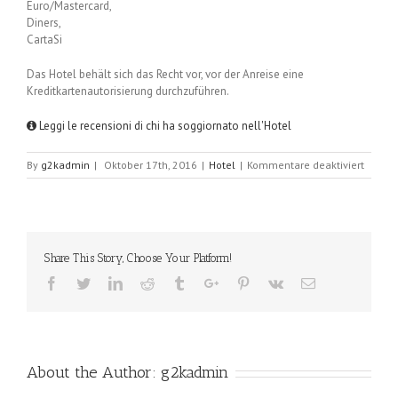
Euro/Mastercard,
Diners,
CartaSi
Das Hotel behält sich das Recht vor, vor der Anreise eine
Kreditkartenautorisierung durchzuführen.
Leggi le recensioni di chi ha soggiornato nell'Hotel
für
By
g2kadmin
|
Oktober 17th, 2016
|
Hotel
|
Kommentare deaktiviert
Hotel
Novec
Share This Story, Choose Your Platform!
Facebook
Twitter
Linkedin
Reddit
Tumblr
Google+
Pinterest
Vk
Email
About the Author:
g2kadmin