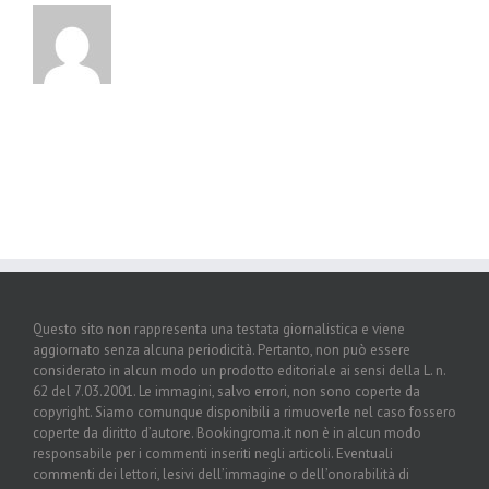
Questo sito non rappresenta una testata giornalistica e viene
aggiornato senza alcuna periodicità. Pertanto, non può essere
considerato in alcun modo un prodotto editoriale ai sensi della L. n.
62 del 7.03.2001. Le immagini, salvo errori, non sono coperte da
copyright. Siamo comunque disponibili a rimuoverle nel caso fossero
coperte da diritto d’autore. Bookingroma.it non è in alcun modo
responsabile per i commenti inseriti negli articoli. Eventuali
commenti dei lettori, lesivi dell’immagine o dell’onorabilità di