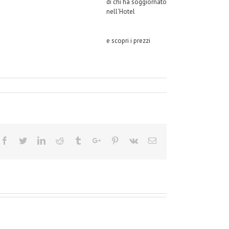
di chi ha soggiornato
nell'Hotel
e scopri i prezzi
Facebook
Twitter
Linkedin
Reddit
Tumblr
Google+
Pinterest
Vk
Email