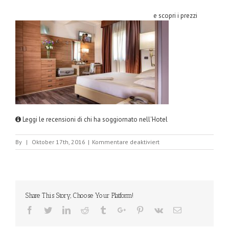
e scopri i prezzi
Leggi le recensioni di chi ha soggiornato nell'Hotel
für
By
|
Oktober 17th, 2016
|
Kommentare deaktiviert
HotelDomidea.jpg
Share This Story, Choose Your Platform!
Facebook
Twitter
Linkedin
Reddit
Tumblr
Google+
Pinterest
Vk
Email