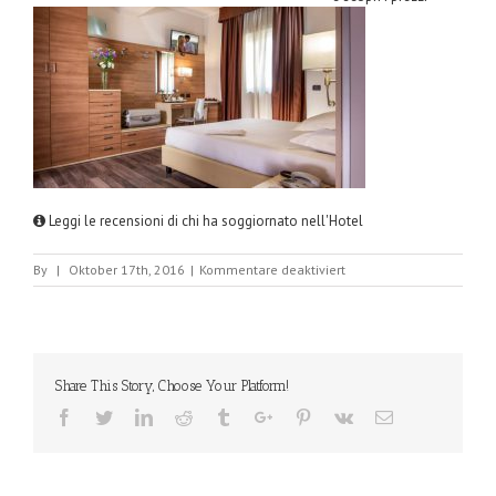
Leggi le recensioni di chi ha soggiornato nell'Hotel
für
By
|
Oktober 17th, 2016
|
Kommentare deaktiviert
HotelDomidea.jpg
Share This Story, Choose Your Platform!
Facebook
Twitter
Linkedin
Reddit
Tumblr
Google+
Pinterest
Vk
Email