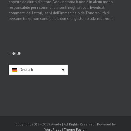
coperte da diritto d’autore. Bookingroma.it non è in alcun modo
responsabile per i commenti inseriti negli articoli. Eventuali
commenti dei lettori, lesivi dell’immagine o dell’onorabilità di
persone terze, non sono da attribuirsi ai gestori o alla redazione.
LINGUE
Deutsch
Copyright 2012 - 2019 Avada | All Rights Reserved | Powered by
WordPress
|
Theme Fusion