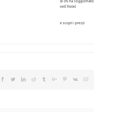
di chi ha soggiornato
nell'Hotel
e scopri i prezzi
Facebook
Twitter
Linkedin
Reddit
Tumblr
Google+
Pinterest
Vk
Email